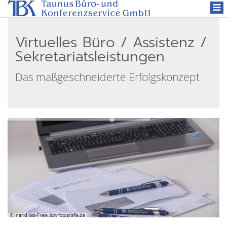
Togg
navi
Virtuelles Büro / Assistenz /
Sekretariatsleistungen
Das maßgeschneiderte Erfolgskonzept
© Ingrid Jost-Freie, jost-fotografie.de