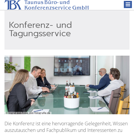
Togg
navi
Konferenz- und
Tagungsservice
© Ingrid Jost-Freie, jost-fotografie.de
Die Konferenz ist eine hervorragende Gelegenheit, Wissen
auszutauschen und Fachpublikum und Interessenten zu