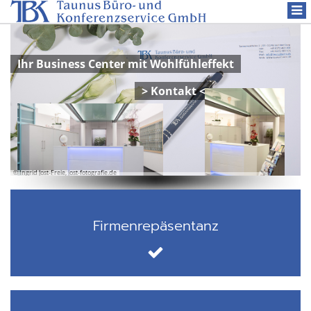
Togg
navi
Ihr Business Center mit Wohlfühleffekt
> Kontakt <
© Ingrid Jost-Freie, jost-fotografie.de
Firmenrepäsentanz