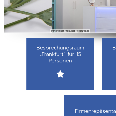
© Ingrid Jost-Freie, jost-fotografie.de
Besprechungsraum
B
„Frankfurt“ für 15
Personen
Firmenrepäsent